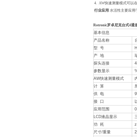
4. AW快速测量模式可以
行业应用
水活性主要应用
Rotronic罗卓尼克台式4
基本信息
产品名称
台
型 号
H
产 地
瑞士
探头连接
4
参数显示
%
AW快速测量模式
内
计 算
所
供 电
9
接 口
以
应用范围
0
LCD液晶显示
三
功 耗
z
尺寸/重量
22