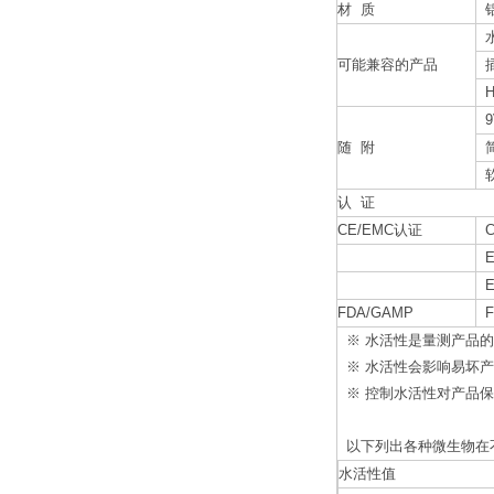
材 质
水
可能兼容的产品
插
H
9
随 附
简
软
认 证
CE/EMC认证
CE
EN
EN
FDA/GAMP
FD
※ 水活性是量测产品
※ 水活性会影响易坏
※ 控制水活性对产品
以下列出各种微生物在不
水活性值