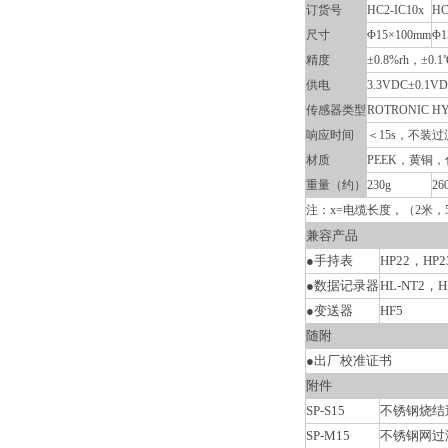
订货号
HC2-IC10x
HC
尺寸
Φ15×100mm
Φ1
精度
±0.8%rh，±0
供电
3.3VDC±0.1
传感器类型
ROTRONIC HY
响应时间
＜15s，不装
材质
PEEK，黄铜
重量（约）
230g
26
注：x=电缆长度，（2米，5
兼容产品
●手持表
HP22，HP2
●数据记录器
HL-NT2，H
●变送器
HF5
随附
●出厂校准证书
附件
SP-S15
不锈钢烧结
SP-M15
不锈钢网过