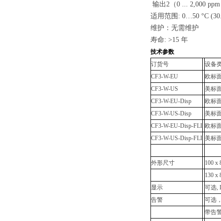
输出2（0 ... 2,000 p
适用范围: 0…50 °C (30..
维护：无需维护
寿命: >15 年
技术参数
订货号
设备
CF3-W-EU
欧标面
CF3-W-US
美标面
CF3-W-EU-Disp
欧标
CF3-W-US-Disp
美标
CF3-W-EU-Disp-FLI
欧标
CF3-W-US-Disp-FLI
美标
外形尺寸
100 x
130 x
显示
可选,
告警
可选，
带告