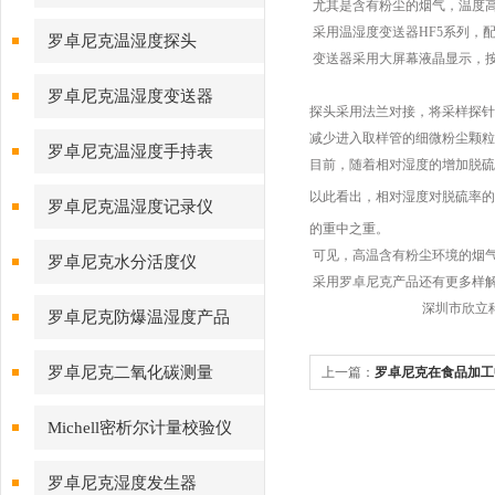
尤其是含有粉尘的烟气，温度高
采用温湿度变送器HF5系列，配
罗卓尼克温湿度探头
变送器采用大屏幕液晶显示，
罗卓尼克温湿度变送器
探头采用法兰对接，将采样探针
减少进入取样管的细微粉尘颗粒
罗卓尼克温湿度手持表
目前，随着相对湿度的增加脱硫率
以此看出，相对湿度对脱硫率的
罗卓尼克温湿度记录仪
的重中之重。
可见，高温含有粉尘环境的烟
罗卓尼克水分活度仪
采用罗卓尼克产品还有更多样
深圳市欣立科技
罗卓尼克防爆温湿度产品
罗卓尼克二氧化碳测量
上一篇：
罗卓尼克在食品加工
Michell密析尔计量校验仪
罗卓尼克湿度发生器