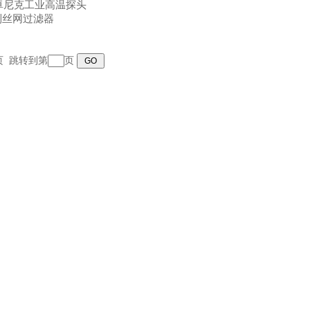
罗卓尼克工业高温探头
列丝网过滤器
末页 跳转到第
页