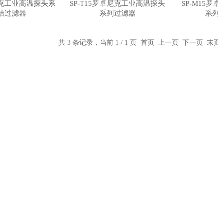
卓尼克工业高温探头系
SP-T15罗卓尼克工业高温探头
SP-M15
结过滤器
系列过滤器
系
共 3 条记录，当前 1 / 1 页 首页 上一页 下一页 