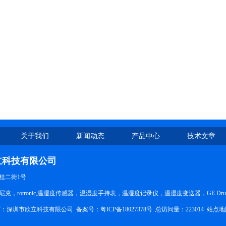
关于我们
新闻动态
产品中心
技术文章
立科技有限公司
桂二街1号
克，rotronic,温湿度传感器，温湿度手持表，温湿度记录仪，温湿度变送器，GE Druc
权所有：深圳市欣立科技有限公司
备案号：粤ICP备18027378号
总访问量：223014
站点地