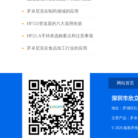
在这里
罗卓尼克在制药领域的应用
HF532变送器的六大选用依据
HP22-A手持表选购要点和注意事项
罗卓尼克在食品加工行业的应用
网站首页
深圳市欣
地址：罗湖区红
主营产品：罗卓尼
© 2026 版