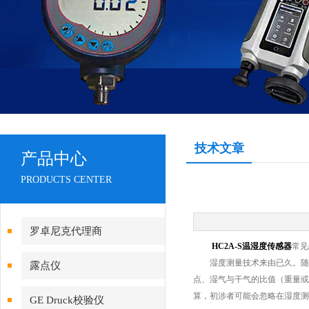
技术文章
产品中心
PRODUCTS CENTER
罗卓尼克代理商
HC2A-S温湿度传感器
常见
湿度测量技术来由已久。随着
露点仪
点、湿气与干气的比值（重量或
算，初涉者可能会忽略在湿度测
GE Druck校验仪