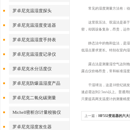
常见的湿度测量方法有：动态
罗卓尼克温湿度探头
这里双压法、双温法是基于热
罗卓尼克温湿度变送器
密，却因设备复杂，昂贵，运作费
罗卓尼克温湿度手持表
静态法中的饱和盐法，是湿度
低湿点要求更长。特别在室内湿
罗卓尼克温湿度记录仪
露点法是测量湿空气达到饱和时
罗卓尼克水分活度仪
露点仪价格昂贵，常和标准湿度
罗卓尼克防爆温湿度产品
干湿球法，这是18世纪就发
速必需达到2.5m/s以上。普
罗卓尼克二氧化碳测量
只要提高两支温度计的测量精度
Michell密析尔计量校验仪
上一篇：
HF532变送器的六
罗卓尼克湿度发生器