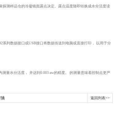
光束探测样品仓的冷凝镜面露点决定。露点温度随即转换成水分活度读
32系列数据接口或USB接口将数据传送到电脑或直接打印， 以用于分
量水分活度， 并达到0.003 aw的精度。 的测量意味着控制点更严
方法
返回列表>>