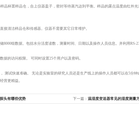
，将样品杯置样品仓，合上仪器盖子，密封等待蒸汽达到平衡。样品的露点温度由红外
直接清洁样品仓和传感器。仪器不需要其它日常维护。
储8000组数据。包括水分活度读数，测量时间、日期以及操作人员信息。并利用RS-2
数据的访问权限。 可同时设置25个用户以及密码。
， 测试快速准确。 无论是实验室的研究人员还是生产线上的操作人员都可以在5分钟内测
经营更精益。
探头有哪些优势
下一篇：
温湿度变送器常见的湿度测量