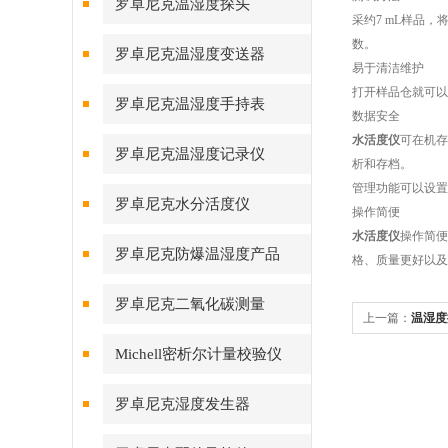
罗卓尼克温湿度探头
采约7 mL样品
数。
罗卓尼克温湿度变送器
易于清洁维护
打开样品仓就可以
罗卓尼克温湿度手持表
数据安全
水活度仪
可在机存
罗卓尼克温湿度记录仪
析和存档。
管理功能可以设置
罗卓尼克水分活度仪
操作简便
水活度仪
操作简便
罗卓尼克防爆温湿度产品
格、质量更好以及
罗卓尼克二氧化碳测量
上一篇：
温湿度
Michell密析尔计量校验仪
罗卓尼克湿度发生器