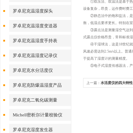
①双压法、双温法是基于热力
设备复杂，昂贵，运作费时费工
罗卓尼克温湿度探头
②静态法中的饱和盐法，是湿
衡，低湿点要求更长。特别在室
罗卓尼克温湿度变送器
③露点法是测量湿空气达到饱和
式露点仪价格昂贵，常和标准湿
罗卓尼克温湿度手持表
④干湿球法，这是18世纪就
风速必需达到2.5m/s以上。
罗卓尼克温湿度记录仪
于提高了湿度计的测量精度。
⑤电子式湿度传感器法，产品
罗卓尼克水分活度仪
上一篇：
水活度仪的四大特性
罗卓尼克防爆温湿度产品
罗卓尼克二氧化碳测量
Michell密析尔计量校验仪
罗卓尼克湿度发生器